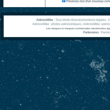
Prévenez-moi d'un nouveau com
AstronoMike -
Tous droits réservés/mentions légales
-
C
AstronoMike : photos astronomiques
-
AstronoMike: astro
Les marques et marques commerciales mentionnées appart
Partenaires :
Parole