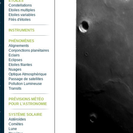
ETOILES
Constellations
Etoiles multiples
Etoiles variables
Filés d'étoiles
INSTRUMENTS
PHÉNOMÈNES
Alignements
Conjonctions planétaires
Eclairs
Eclipses
Etoiles filantes
Nuages
Optique Atmosphérique
Passage de satellites
Pollution Lumineuse
Transits
PRÉVISIONS MÉTÉO
POUR L'ASTRONOMIE
SYSTÈME SOLAIRE
Astéroïdes
Comètes
Lune