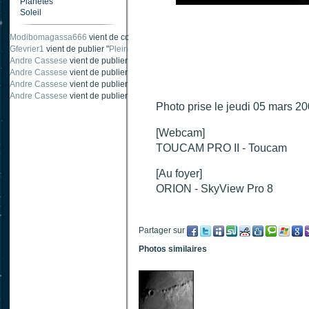
Planètes
Soleil
Modibomagassa666
vient de commenter "
Ombre portée d'une traînée d'avion
".
Gfevrier1
vient de publier "
Pleine Lune - 9 Aout 205
".
Andre Cassese
vient de publier "
Tache solaire 18 juin 2021 lunette 120 mm Ha
Andre Cassese
vient de publier "
Tache solaire 21 juin 2021 lunette halpha 12
Andre Cassese
vient de publier "
taches solaires et zone active halpha 27 juin
Andre Cassese
vient de publier "
Protuberance explosive 9 juin 2021 lunette h
Photo prise le jeudi 05 mars 2
[Webcam]
TOUCAM PRO II - Toucam
[Au foyer]
ORION - SkyView Pro 8
Partager sur
Photos similaires