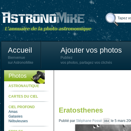
Accueil
Ajouter vos photos
Bienvenue
Publiez
sur AstronoMike
vos photos, partagez vos clichés
Photos
ASTRONAUTIQUE
CARTES DU CIEL
CIEL PROFOND
Eratosthenes
Amas
Galaxies
Publié par
Stéphane Fossé
le 5 mars 20
Nébuleuses
384