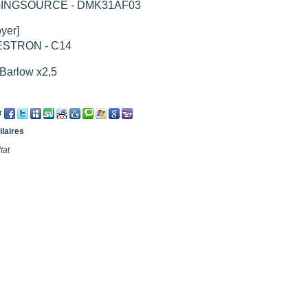
GINGSOURCE - DMK31AF03
oyer]
STRON - C14
Barlow x2,5
r
ilaires
tat