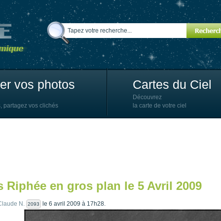
ter vos photos
Cartes du Ciel
Découvrez
, partagez vos clichés
la carte de votre ciel
 Riphée en gros plan le 5 Avril 2009
Claude N.
le 6 avril 2009 à 17h28.
2093