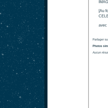
IMA
[Au f
CELE
avec 
Partager su
Photos sim
Aucun résul