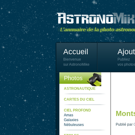
Accueil
Ajou
Bienvenue
Publiez
sur AstronoMike
vos photos
Photos
ASTRONAUTIQUE
CARTES DU CIEL
CIEL PROFOND
Monts
Amas
Galaxies
Publié par
Nébuleuses