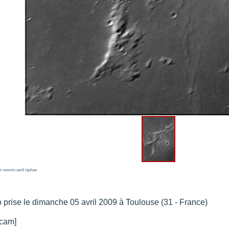
re portée d'une traînée d'avion
".
t 205
".
e 18 juin 2021 lunette 120 mm Halpha
".
e 21 juin 2021 lunette halpha 120 mm
".
es et zone active halpha 27 juin 2021 lunette 120 mm
".
 explosive 9 juin 2021 lunette halpha 120 mm
".
n
monts
avril
riphee
 prise le dimanche 05 avril 2009 à Toulouse (31 - France)
cam]