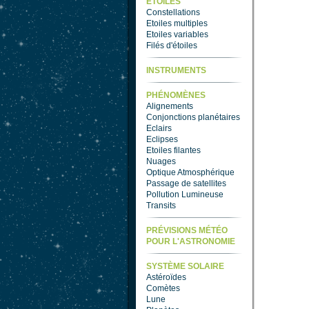
ETOILES
Constellations
Etoiles multiples
Etoiles variables
Filés d'étoiles
INSTRUMENTS
PHÉNOMÈNES
Alignements
Conjonctions planétaires
Eclairs
Eclipses
Etoiles filantes
Nuages
Optique Atmosphérique
Passage de satellites
Pollution Lumineuse
Transits
PRÉVISIONS MÉTÉO
POUR L'ASTRONOMIE
SYSTÈME SOLAIRE
Astéroïdes
Comètes
Lune