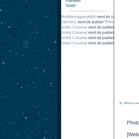
Planètes
Soleil
Modibomagassa666
vient de commenter "
Omb
Gfevrier1
vient de publier "
Pleine Lune - 9 Aou
Andre Cassese
vient de publier "
Tache solair
Andre Cassese
vient de publier "
Tache solair
Andre Cassese
vient de publier "
taches solair
Andre Cassese
vient de publier "
Protuberance
2009
gros
pla
Photo
[Web