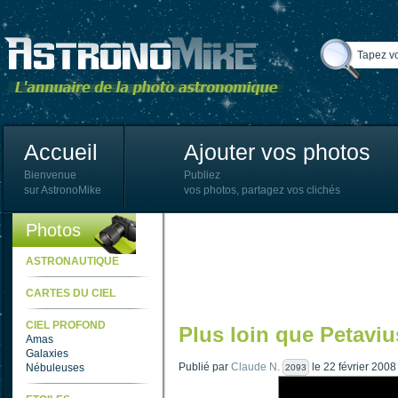
Accueil
Ajouter vos photos
Bienvenue
Publiez
sur AstronoMike
vos photos, partagez vos clichés
Photos
ASTRONAUTIQUE
CARTES DU CIEL
CIEL PROFOND
Plus loin que Petaviu
Amas
Galaxies
Publié par
Claude N.
le 22 février 2008
Nébuleuses
2093