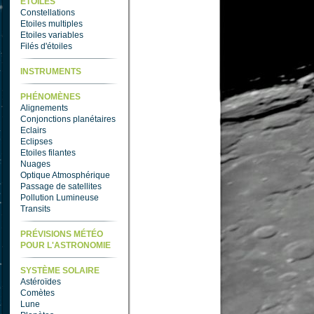
ETOILES
Constellations
Etoiles multiples
Etoiles variables
Filés d'étoiles
INSTRUMENTS
PHÉNOMÈNES
Alignements
Conjonctions planétaires
Eclairs
Eclipses
Etoiles filantes
Nuages
Optique Atmosphérique
Passage de satellites
Pollution Lumineuse
Transits
PRÉVISIONS MÉTÉO
POUR L'ASTRONOMIE
SYSTÈME SOLAIRE
Astéroïdes
Comètes
Lune