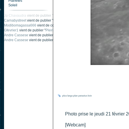
Planètes
Soleil
Jp Chavaudra
vient de publier "
Nébuleuse de la Flamme_NGC2024
".
Carnabystreet
vient de publier "
Ombre traînée de condensation
".
Modibomagassa666
vient de commenter "
Ombre portée d'une traînée d'avion
".
Gfevrier1
vient de publier "
Pleine Lune - 9 Aout 205
".
Andre Cassese
vient de publier "
Tache solaire 18 juin 2021 lunette 120 mm Ha
Andre Cassese
vient de publier "
Tache solaire 21 juin 2021 lunette halpha 12
plus
large
plan
petavius
loin
Photo prise le jeudi 21 février
[Webcam]