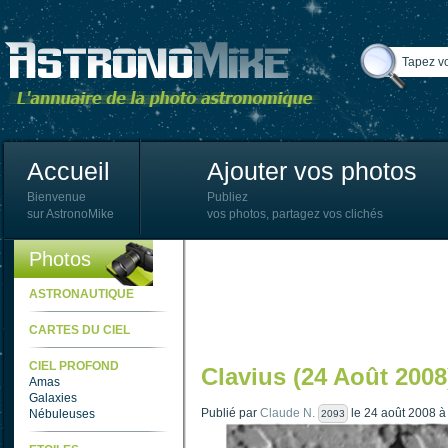
Accueil
Ajouter vos photos
Bienvenue
Publiez
sur AstronoMike
vos photos, partagez vos clichés
Photos
ASTRONAUTIQUE
CARTES DU CIEL
CIEL PROFOND
Clavius (24 Août 2008
Amas
Galaxies
Publié par
Claude N.
le 24 août 2008 à
Nébuleuses
2093