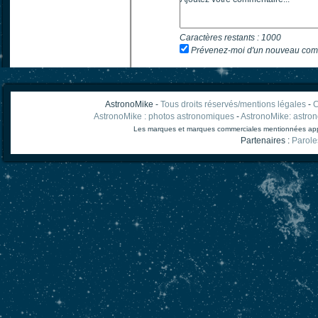
Caractères restants :
1000
Prévenez-moi d'un nouveau com
AstronoMike -
Tous droits réservés/mentions légales
-
C
AstronoMike : photos astronomiques
-
AstronoMike: astro
Les marques et marques commerciales mentionnées appart
Partenaires :
Parole