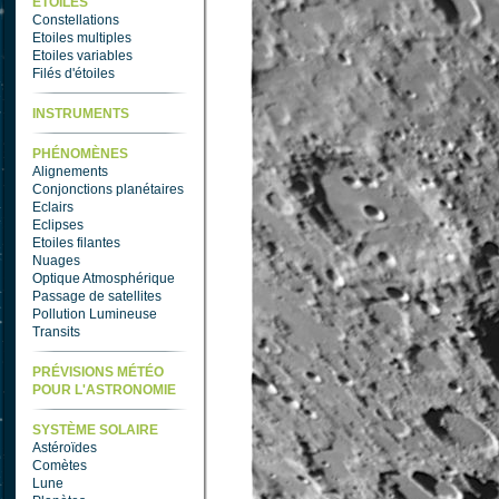
ETOILES
Constellations
Etoiles multiples
Etoiles variables
Filés d'étoiles
INSTRUMENTS
PHÉNOMÈNES
Alignements
Conjonctions planétaires
Eclairs
Eclipses
Etoiles filantes
Nuages
Optique Atmosphérique
Passage de satellites
Pollution Lumineuse
Transits
PRÉVISIONS MÉTÉO
POUR L'ASTRONOMIE
SYSTÈME SOLAIRE
Astéroïdes
Comètes
Lune