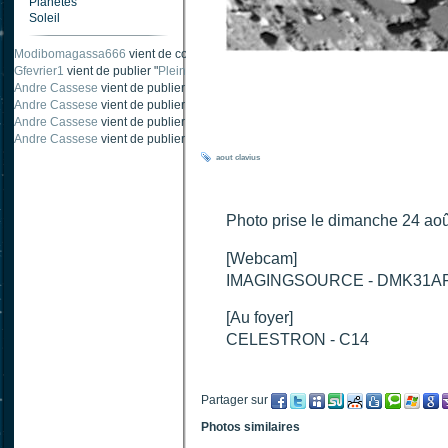
Planètes
Soleil
Carnabystreet
vient de publier "
Ombre traînée de condensation
".
Modibomagassa666
vient de commenter "
Ombre portée d'une traînée d'avion
".
Gfevrier1
vient de publier "
Pleine Lune - 9 Aout 205
".
Andre Cassese
vient de publier "
Tache solaire 18 juin 2021 lunette 120 mm Ha
Andre Cassese
vient de publier "
Tache solaire 21 juin 2021 lunette halpha 12
Andre Cassese
vient de publier "
taches solaires et zone active halpha 27 juin
aout
clavius
Photo prise le dimanche 24 aoû
[Webcam]
IMAGINGSOURCE - DMK31A
[Au foyer]
CELESTRON - C14
Partager sur
Photos similaires