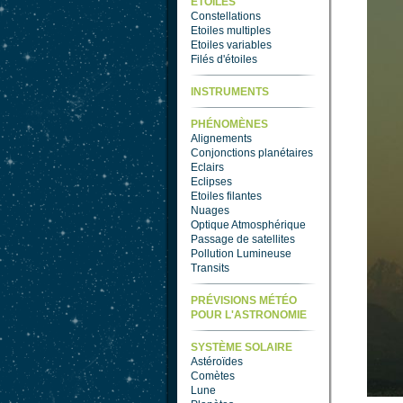
ETOILES
Constellations
Etoiles multiples
Etoiles variables
Filés d'étoiles
INSTRUMENTS
PHÉNOMÈNES
Alignements
Conjonctions planétaires
Eclairs
Eclipses
Etoiles filantes
Nuages
Optique Atmosphérique
Passage de satellites
Pollution Lumineuse
Transits
PRÉVISIONS MÉTÉO
POUR L'ASTRONOMIE
SYSTÈME SOLAIRE
Astéroïdes
Comètes
Lune