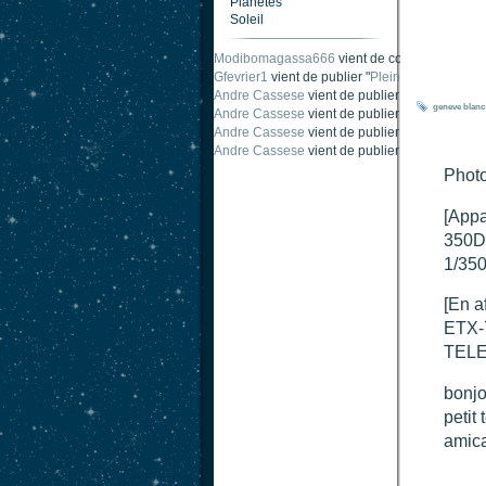
Planètes
Soleil
Modibomagassa666
vient de commenter "
Omb
Gfevrier1
vient de publier "
Pleine Lune - 9 Aou
Andre Cassese
vient de publier "
Tache solair
geneve
blanc
Andre Cassese
vient de publier "
Tache solair
Andre Cassese
vient de publier "
taches solair
Andre Cassese
vient de publier "
Protuberance
Photo
[Appa
350D
1/35
[En a
ETX-
TEL
bonjo
petit
amic