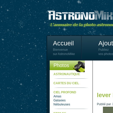
Accueil
Ajou
Bienvenue
Publiez
sur AstronoMike
vos photos
Photos
ASTRONAUTIQUE
CARTES DU CIEL
CIEL PROFOND
lever
Amas
Galaxies
Publié par
Nébuleuses