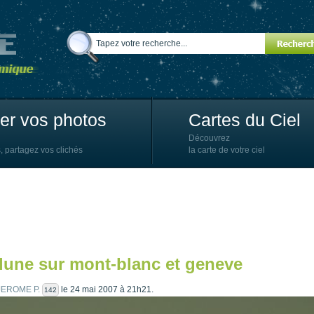
ter vos photos
Cartes du Ciel
Découvrez
, partagez vos clichés
la carte de votre ciel
 lune sur mont-blanc et geneve
JEROME P.
le 24 mai 2007 à 21h21.
142