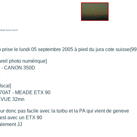
re portée d'une traînée d'avion
".
t 205
".
e 18 juin 2021 lunette 120 mm Halpha
".
lever
lune
mont
e 21 juin 2021 lunette halpha 120 mm
".
es et zone active halpha 27 juin 2021 lunette 120 mm
".
 explosive 9 juin 2021 lunette halpha 120 mm
".
 prise le lundi 05 septembre 2005 à pied du jura cote suisse(99
reil photo numérique]
 - CANON 350D
0
focal]
70AT - MEADE ETX 90
EVUE 32mn
ur donc pas facile avec la turbu et la PA qui vient de geneve
 test avec un ETX 90
alement JJ