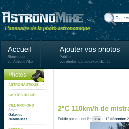
Accueil
Ajouter vos photos
Bienvenue
Publiez
sur AstronoMike
vos photos, partagez vos clichés
Photos
ASTRONAUTIQUE
CARTES DU CIEL
CIEL PROFOND
2°C 110km/h de mistral 
Amas
Galaxies
Publié par
vincent B.*
le 12 décembre 2
Nébuleuses
1136