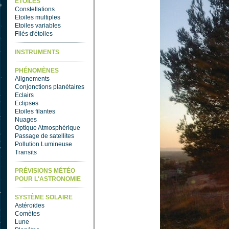
ETOILES
Constellations
Etoiles multiples
Etoiles variables
Filés d'étoiles
INSTRUMENTS
PHÉNOMÈNES
Alignements
Conjonctions planétaires
Eclairs
Eclipses
Etoiles filantes
Nuages
Optique Atmosphérique
Passage de satellites
Pollution Lumineuse
Transits
PRÉVISIONS MÉTÉO
POUR L'ASTRONOMIE
SYSTÈME SOLAIRE
Astéroïdes
Comètes
Lune