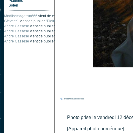
Planètes
Soleil
Modibomagassa666
vient de commenter "
Ombre portée d'une traînée d'avion
".
Gfevrier1
vient de publier "
Pleine Lune - 9 Aout 205
".
Andre Cassese
vient de publier "
Tache solaire 18 juin 2021 lunette 120 mm Ha
Andre Cassese
vient de publier "
Tache solaire 21 juin 2021 lunette halpha 12
Andre Cassese
vient de publier "
taches solaires et zone active halpha 27 juin
Andre Cassese
vient de publier "
Protuberance explosive 9 juin 2021 lunette h
mistral
caiiiilllllleee
Photo prise le vendredi 12 d
[Appareil photo numérique]