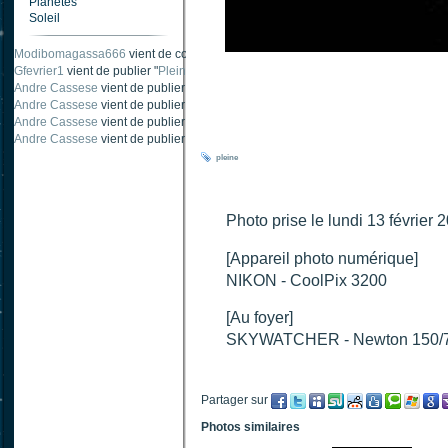
Planètes
Soleil
Modibomagassa666
vient de commenter "
Ombre portée d'une traînée d'avion
".
Gfevrier1
vient de publier "
Pleine Lune - 9 Aout 205
".
Andre Cassese
vient de publier "
Tache solaire 18 juin 2021 lunette 120 mm Ha
Andre Cassese
vient de publier "
Tache solaire 21 juin 2021 lunette halpha 12
Andre Cassese
vient de publier "
taches solaires et zone active halpha 27 juin
Andre Cassese
vient de publier "
Protuberance explosive 9 juin 2021 lunette h
pleine
Photo prise le lundi 13 fév
[Appareil photo numérique]
NIKON - CoolPix 3200
[Au foyer]
SKYWATCHER - Newton 150/
Partager sur
Photos similaires