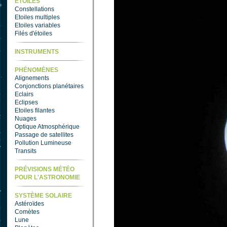
ETOILES
Constellations
Etoiles multiples
Etoiles variables
Filés d'étoiles
INSTRUMENTS
PHÉNOMÈNES
Alignements
Conjonctions planétaires
Eclairs
Eclipses
Etoiles filantes
Nuages
Optique Atmosphérique
Passage de satellites
Pollution Lumineuse
Transits
PRÉVISIONS MÉTÉO
POUR L'ASTRONOMIE
SYSTÈME SOLAIRE
Astéroïdes
Comètes
Lune