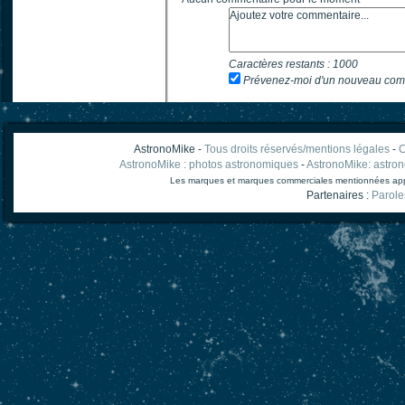
Caractères restants :
1000
Prévenez-moi d'un nouveau com
AstronoMike -
Tous droits réservés/mentions légales
-
C
AstronoMike : photos astronomiques
-
AstronoMike: astro
Les marques et marques commerciales mentionnées appart
Partenaires :
Parole