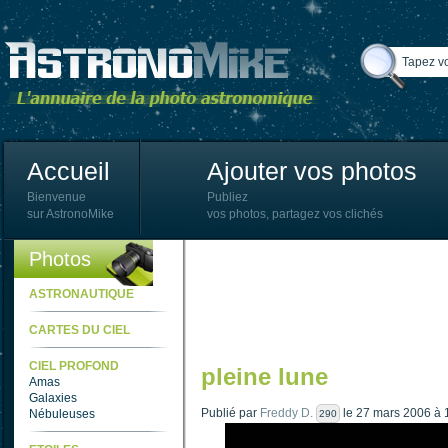
Accueil
Ajouter vos photos
Bienvenue
Publiez
sur AstronoMike
vos photos, partagez vos clichés
Photos
ASTRONAUTIQUE
CARTES DU CIEL
CIEL PROFOND
pleine lune
Amas
Galaxies
Publié par
Freddy D.
le 27 mars 2006 à 
Nébuleuses
290