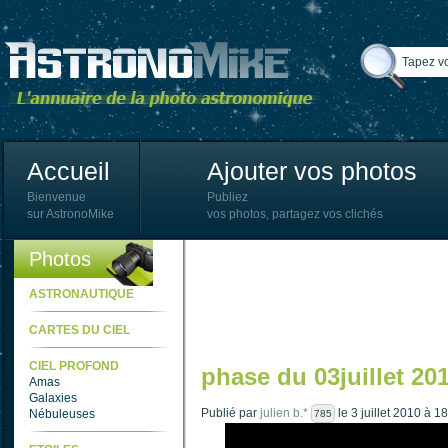
Accueil
Ajouter vos photos
Bienvenue
Publiez
sur AstronoMike
vos photos, partagez vos clichés
Photos
ASTRONAUTIQUE
CARTES DU CIEL
CIEL PROFOND
phase du 03juillet 20
Amas
Galaxies
Publié par
julien b.*
le 3 juillet 2010 à 1
Nébuleuses
785