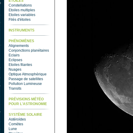
ETOILES
Constellations
Etoiles multiples
Etoiles variables
Filés d'étoiles
INSTRUMENTS
PHÉNOMÈNES
Alignements
Conjonctions planétaires
Eclairs
Eclipses
Etoiles filantes
Nuages
Optique Atmosphérique
Passage de satellites
Pollution Lumineuse
Transits
PRÉVISIONS MÉTÉO
POUR L'ASTRONOMIE
SYSTÈME SOLAIRE
Astéroïdes
Comètes
Lune