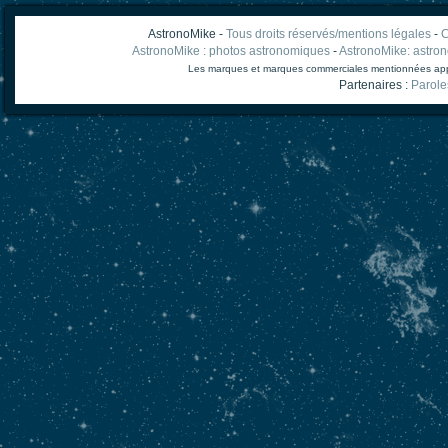
AstronoMike -
Tous droits réservés/mentions légales
-
C
AstronoMike : photos astronomiques
-
AstronoMike: astro
Les marques et marques commerciales mentionnées appart
Partenaires :
Parole