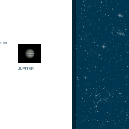
piter
JUPITER