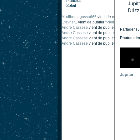
Planètes
Jupit
Soleil
Drizz
Modibomagassa666
vient de commenter "
Omb
Gfevrier1
vient de publier "
Pleine Lune - 9 Aou
Andre Cassese
vient de publier "
Tache solair
Partager su
Andre Cassese
vient de publier "
Tache solair
Photos sim
Andre Cassese
vient de publier "
taches solair
Andre Cassese
vient de publier "
Protuberance
Jupiter