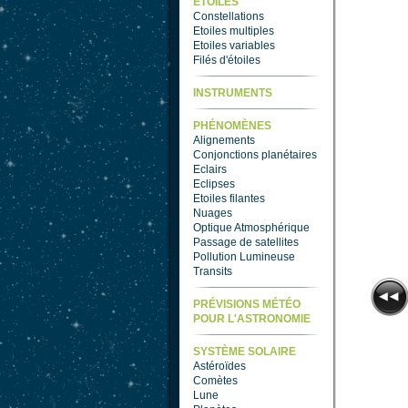
ETOILES
Constellations
Etoiles multiples
Etoiles variables
Filés d'étoiles
INSTRUMENTS
PHÉNOMÈNES
Alignements
Conjonctions planétaires
Eclairs
Eclipses
Etoiles filantes
Nuages
Optique Atmosphérique
Passage de satellites
Pollution Lumineuse
Transits
PRÉVISIONS MÉTÉO
POUR L'ASTRONOMIE
SYSTÈME SOLAIRE
Astéroïdes
Comètes
Lune