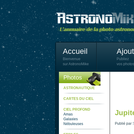
Accueil
Ajou
Bienvenue
Publiez
sur AstronoMike
vos photos
Photos
ASTRONAUTIQUE
CARTES DU CIEL
CIEL PROFOND
Jupit
Amas
Galaxies
Publié par
Nébuleuses