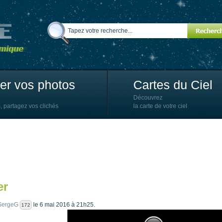
ter vos photos
Cartes du Ciel
Découvrez
, partagez vos clichés
la carte de votre ciel
er
SergeG
le 6 mai 2016 à 21h25.
172