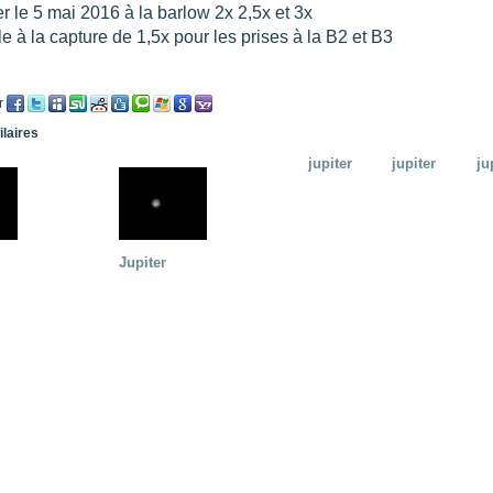
er le 5 mai 2016 à la barlow 2x 2,5x et 3x
le à la capture de 1,5x pour les prises à la B2 et B3
re portée d'une traînée d'avion
".
t 205
".
e 18 juin 2021 lunette 120 mm Halpha
".
r
e 21 juin 2021 lunette halpha 120 mm
".
ilaires
es et zone active halpha 27 juin 2021 lunette 120 mm
".
 explosive 9 juin 2021 lunette halpha 120 mm
".
jupiter
jupiter
ju
Jupiter