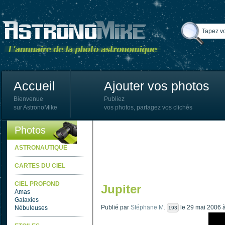
Accueil
Ajouter vos photos
Bienvenue
Publiez
sur AstronoMike
vos photos, partagez vos clichés
Photos
ASTRONAUTIQUE
CARTES DU CIEL
CIEL PROFOND
Jupiter
Amas
Galaxies
Publié par
Stéphane M.
le 29 mai 2006 
Nébuleuses
193