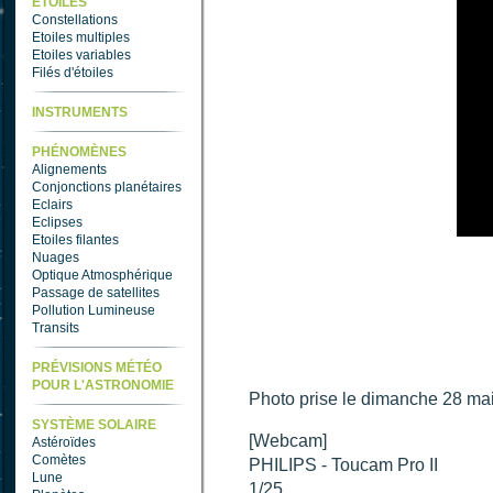
ETOILES
Constellations
Etoiles multiples
Etoiles variables
Filés d'étoiles
INSTRUMENTS
PHÉNOMÈNES
Alignements
Conjonctions planétaires
Eclairs
Eclipses
Etoiles filantes
Nuages
Optique Atmosphérique
Passage de satellites
Pollution Lumineuse
Transits
PRÉVISIONS MÉTÉO
POUR L'ASTRONOMIE
Photo prise le dimanche 28 ma
SYSTÈME SOLAIRE
[Webcam]
Astéroïdes
Comètes
PHILIPS - Toucam Pro II
Lune
1/25