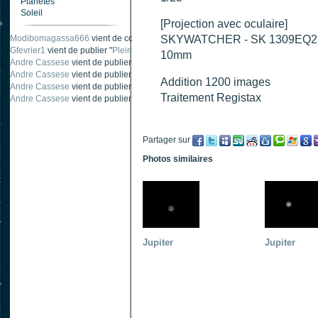
Planètes
Soleil
[Projection avec oculaire]
Modibomagassa666
vient de commenter "
Ombre portée d'une traînée d'avion
".
SKYWATCHER - SK 1309EQ2
Gfevrier1
vient de publier "
Pleine Lune - 9 Aout 205
".
10mm
Andre Cassese
vient de publier "
Tache solaire 18 juin 2021 lunette 120 mm Ha
Andre Cassese
vient de publier "
Tache solaire 21 juin 2021 lunette halpha 12
Addition 1200 images
Andre Cassese
vient de publier "
taches solaires et zone active halpha 27 juin
Traitement Registax
Andre Cassese
vient de publier "
Protuberance explosive 9 juin 2021 lunette h
Partager sur
Photos similaires
Jupiter
Jupiter