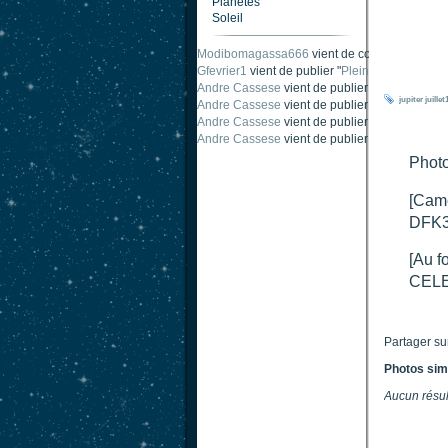
Planètes
Soleil
Modibomagassa666
vient de commenter "
Omb
Gfevrier1
vient de publier "
Pleine Lune - 9 Aou
Andre Cassese
vient de publier "
Tache solair
jupiter
juillet
Andre Cassese
vient de publier "
Tache solair
Andre Cassese
vient de publier "
taches solair
Andre Cassese
vient de publier "
Protuberance
Photo
[Cam
DFK3
[Au f
CELE
Partager su
Photos sim
Aucun résul