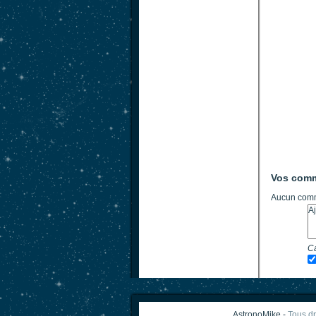
Vos comm
Aucun comm
Ca
AstronoMike -
Tous dr