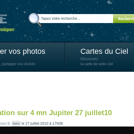
ter vos photos
Cartes du Ciel
Découvrez
, partagez vos clichés
la carte de votre ciel
tion sur 4 mn Jupiter 27 juillet10
lain B.
le 27 juillet 2010 à 17h08.
5693