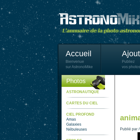
Accueil
Ajou
Bienvenue
Publiez
sur AstronoMike
vos photos
Photos
ASTRONAUTIQUE
CARTES DU CIEL
CIEL PROFOND
anima
Amas
Galaxies
Publié par
A
Nébuleuses