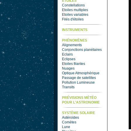
ETOILES
Constellations
Etoiles multiples
Etoiles variables
Filés d'étoiles
INSTRUMENTS
PHÉNOMÈNES
Alignements
Conjonctions planétaires
Eclairs
Eclipses
Etoiles filantes
Nuages
Optique Atmosphérique
Passage de satellites
Pollution Lumineuse
Transits
PRÉVISIONS MÉTÉO
POUR L'ASTRONOMIE
SYSTÈME SOLAIRE
Astéroïdes
Comètes
Lune