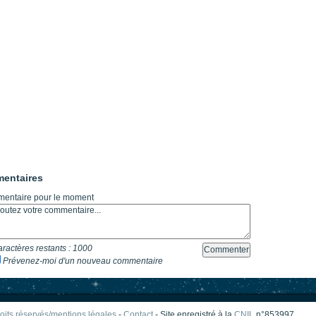
entaires
entaire pour le moment
ractères restants :
1000
Prévenez-moi d'un nouveau commentaire
oits réservés/mentions légales
-
Contact
- Site enregistré à la
CNIL
n°853997