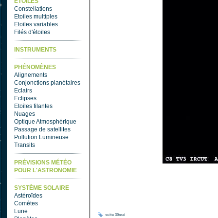
ETOILES
Constellations
Etoiles multiples
Etoiles variables
Filés d'étoiles
INSTRUMENTS
PHÉNOMÈNES
Alignements
Conjonctions planétaires
Eclairs
Eclipses
Etoiles filantes
Nuages
Optique Atmosphérique
Passage de satellites
Pollution Lumineuse
Transits
PRÉVISIONS MÉTÉO
POUR L'ASTRONOMIE
SYSTÈME SOLAIRE
Astéroïdes
Comètes
Lune
suite
30mai