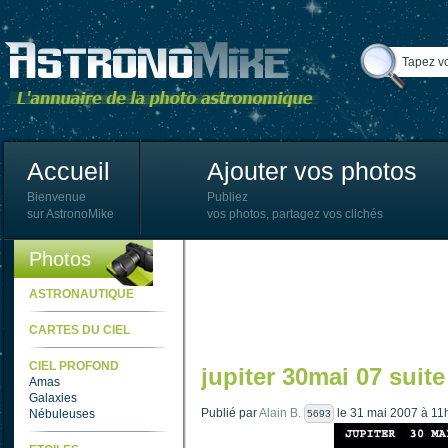
Accueil
Ajouter vos photos
Bienvenue
Publiez
sur AstronoMike
vos photos, partagez vos clichés
Photos
ASTRONAUTIQUE
CARTES DU CIEL
CIEL PROFOND
jupiter 30mai 07 suite
Amas
Galaxies
Publié par
Alain B.
le 31 mai 2007 à 11
Nébuleuses
5693