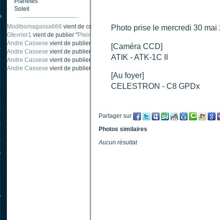
Planètes
Soleil
Modibomagassa666
vient de commenter "
Ombre portée d'une traînée d'avion
".
Photo prise le mercredi 30 ma
Gfevrier1
vient de publier "
Pleine Lune - 9 Aout 205
".
Andre Cassese
vient de publier "
Tache solaire 18 juin 2021 lunette 120 mm Ha
[Caméra CCD]
Andre Cassese
vient de publier "
Tache solaire 21 juin 2021 lunette halpha 12
ATIK - ATK-1C II
Andre Cassese
vient de publier "
taches solaires et zone active halpha 27 juin
Andre Cassese
vient de publier "
Protuberance explosive 9 juin 2021 lunette h
[Au foyer]
CELESTRON - C8 GPDx
Partager sur
Photos similaires
Aucun résultat