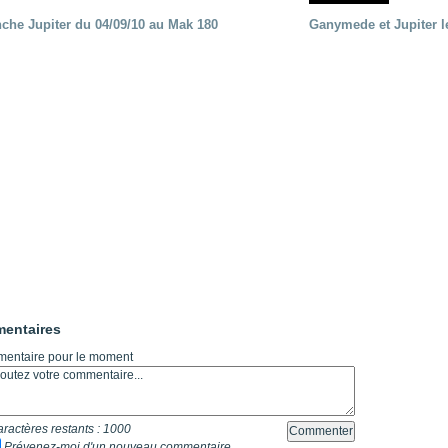
nche Jupiter du 04/09/10 au Mak 180
Ganymede et Jupiter l
re portée d'une traînée d'avion
".
t 205
".
e 18 juin 2021 lunette 120 mm Halpha
".
e 21 juin 2021 lunette halpha 120 mm
".
es et zone active halpha 27 juin 2021 lunette 120 mm
".
 explosive 9 juin 2021 lunette halpha 120 mm
".
entaires
entaire pour le moment
ractères restants :
1000
Prévenez-moi d'un nouveau commentaire