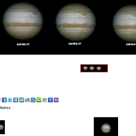
r
ilaires