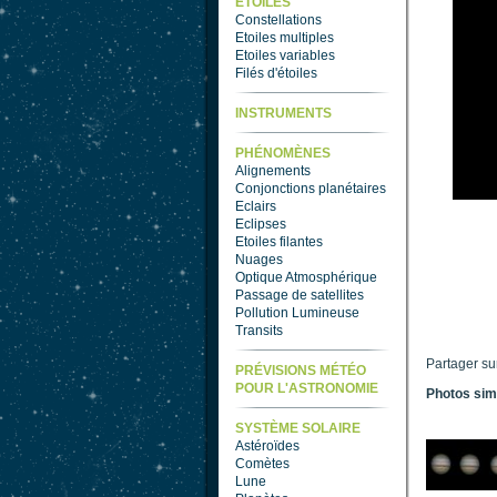
ETOILES
Constellations
Etoiles multiples
Etoiles variables
Filés d'étoiles
INSTRUMENTS
PHÉNOMÈNES
Alignements
Conjonctions planétaires
Eclairs
Eclipses
Etoiles filantes
Nuages
Optique Atmosphérique
Passage de satellites
Pollution Lumineuse
Transits
Partager su
PRÉVISIONS MÉTÉO
POUR L'ASTRONOMIE
Photos sim
SYSTÈME SOLAIRE
Astéroïdes
Comètes
Lune