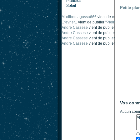
Planètes
Soleil
Petite pla
Modibomagassa666
vient de commenter "
Omb
Gfevrier1
vient de publier "
Pleine Lune - 9 Aou
Andre Cassese
vient de publier "
Tache solair
Andre Cassese
vient de publier "
Tache solair
Andre Cassese
vient de publier "
taches solair
Andre Cassese
vient de publier "
Protuberance
Vos comm
Aucun comm
Ca