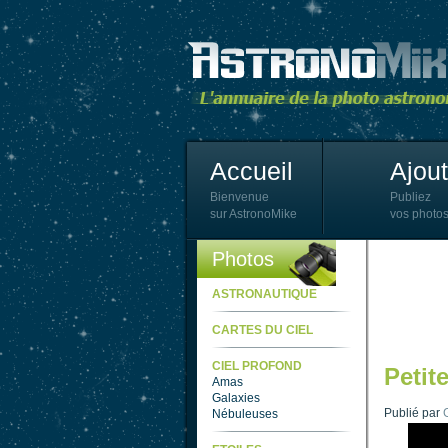
Accueil
Ajou
Bienvenue
Publiez
sur AstronoMike
vos photos
Photos
ASTRONAUTIQUE
CARTES DU CIEL
CIEL PROFOND
Petit
Amas
Galaxies
Publié par
Nébuleuses