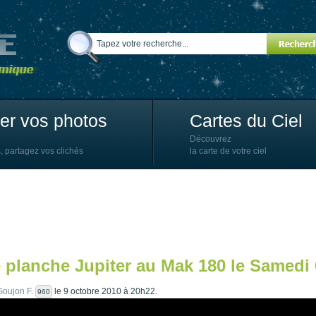
ter vos photos
Cartes du Ciel
Découvrez
, partagez vos clichés
la carte de votre ciel
e planche Jupiter au Mak 180 le Samedi 
Goujon F.
le 9 octobre 2010 à 20h22.
960