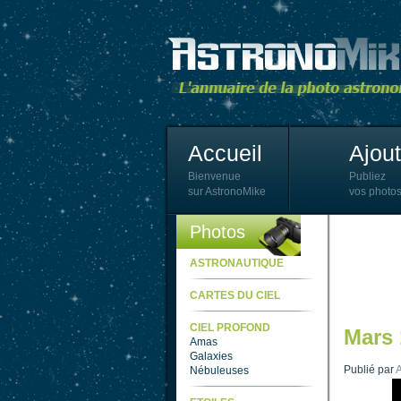
Accueil
Ajou
Bienvenue
Publiez
sur AstronoMike
vos photos
Photos
ASTRONAUTIQUE
CARTES DU CIEL
CIEL PROFOND
Mars 
Amas
Galaxies
Publié par
A
Nébuleuses