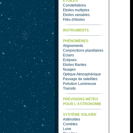
ETOILES
Constellations
Etoiles multiples
Etoiles variables
Filés d'étoiles
INSTRUMENTS
PHÉNOMÈNES
Alignements
Conjonctions planétaires
Eclairs
Eclipses
Etoiles filantes
Nuages
Optique Atmosphérique
Passage de satellites
Pollution Lumineuse
Transits
PRÉVISIONS MÉTÉO
POUR L'ASTRONOMIE
SYSTÈME SOLAIRE
Astéroïdes
Comètes
Lune