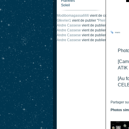
Planètes
Soleil
Modibomagassa666
vient de commenter "
Omb
Gfevrier1
vient de publier "
Pleine Lune - 9 Aou
Andre Cassese
vient de publier "
Tache solair
Andre Cassese
vient de publier "
Tache solair
mars
Andre Cassese
vient de publier "
taches solair
Andre Cassese
vient de publier "
Protuberance
Photo
[Cam
ATIK 
[Au f
CELE
Partager su
Photos sim