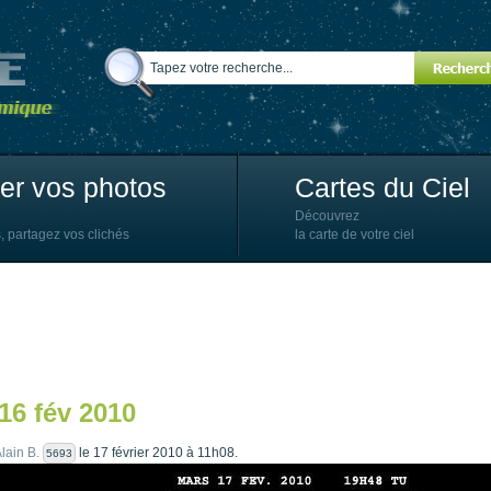
ter vos photos
Cartes du Ciel
Découvrez
, partagez vos clichés
la carte de votre ciel
16 fév 2010
lain B.
le 17 février 2010 à 11h08.
5693