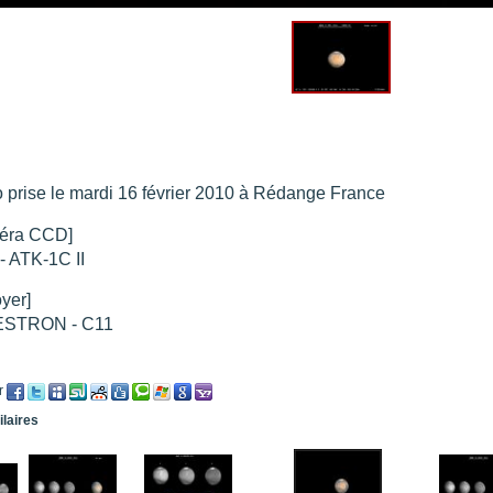
re portée d'une traînée d'avion
".
t 205
".
e 18 juin 2021 lunette 120 mm Halpha
".
e 21 juin 2021 lunette halpha 120 mm
".
es et zone active halpha 27 juin 2021 lunette 120 mm
".
 explosive 9 juin 2021 lunette halpha 120 mm
".
 prise le mardi 16 février 2010 à Rédange France
éra CCD]
- ATK-1C II
oyer]
STRON - C11
r
ilaires