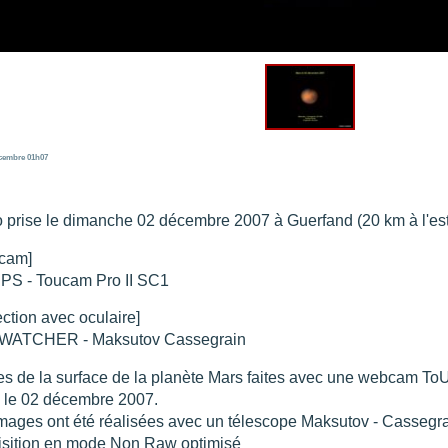
re portée d'une traînée d'avion
".
t 205
".
e 18 juin 2021 lunette 120 mm Halpha
".
e 21 juin 2021 lunette halpha 120 mm
".
es et zone active halpha 27 juin 2021 lunette 120 mm
".
 explosive 9 juin 2021 lunette halpha 120 mm
".
cembre
01h07
 prise le dimanche 02 décembre 2007 à Guerfand (20 km à l'es
cam]
PS - Toucam Pro II SC1
ection avec oculaire]
WATCHER - Maksutov Cassegrain
s de la surface de la planète Mars faites avec une webcam ToU
 le 02 décembre 2007.
mages ont été réalisées avec un télescope Maksutov - Cassegr
sition en mode Non Raw optimisé