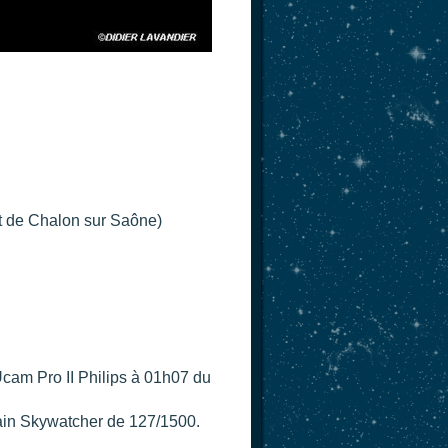
t de Chalon sur Saône)
cam Pro II Philips à 01h07 du
ain Skywatcher de 127/1500.