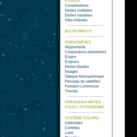
ETOILES
Constellations
Etoiles multiples
Etoiles variables
Filés d'étoiles
INSTRUMENTS
PHÉNOMÈNES
Alignements
Conjonctions planétaires
Eclairs
Eclipses
Etoiles filantes
Nuages
Optique Atmosphérique
Passage de satellites
Pollution Lumineuse
Transits
PRÉVISIONS MÉTÉO
POUR L'ASTRONOMIE
SYSTÈME SOLAIRE
Astéroïdes
Comètes
Lune