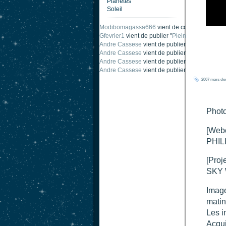
Planètes
Soleil
Modibomagassa666
vient de commenter "
Omb
Gfevrier1
vient de publier "
Pleine Lune - 9 Aou
Andre Cassese
vient de publier "
Tache solair
Andre Cassese
vient de publier "
Tache solair
Andre Cassese
vient de publier "
taches solair
Andre Cassese
vient de publier "
Protuberance
2007
mars
de
Photo
[Web
PHILI
[Proj
SKY 
Image
matin
Les i
Acqui