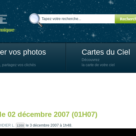
ter vos photos
Cartes du Ciel
Découvrez
, partagez vos clichés
la carte de votre ciel
le 02 décembre 2007 (01H07)
DIDIER L.
le 3 décembre 2007 à 1h48.
1200