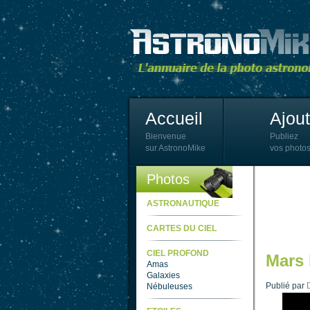
Accueil
Ajou
Bienvenue
Publiez
sur AstronoMike
vos photos
Photos
ASTRONAUTIQUE
CARTES DU CIEL
CIEL PROFOND
Mars 
Amas
Galaxies
Publié par
Nébuleuses