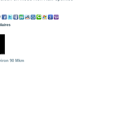
r
ilaires
viron 90 Mkm