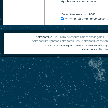
Caractères restants :
1000
Prévenez-moi d'un nouveau com
AstronoMike -
Tous droits réservés/mentions légales
-
C
AstronoMike : photos astronomiques
-
AstronoMike: astro
Les marques et marques commerciales mentionnées appart
Partenaires :
Parole