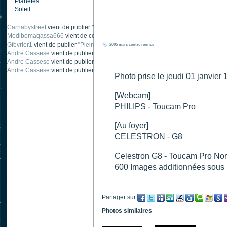
Planètes
Soleil
Jp Chavaudra
vient de publier "
Nébuleuse de la Flamme_NGC2024
".
Carnabystreet
vient de publier "
Ombre traînée de condensation
".
Modibomagassa666
vient de commenter "
Ombre portée d'une traînée d'avion
".
2005
mars
centre
rennes
Gfevrier1
vient de publier "
Pleine Lune - 9 Aout 205
".
Andre Cassese
vient de publier "
Tache solaire 18 juin 2021 lunette 120 mm Ha
Andre Cassese
vient de publier "
Tache solaire 21 juin 2021 lunette halpha 12
Photo prise le jeudi 01 janvie
[Webcam]
PHILIPS - Toucam Pro
[Au foyer]
CELESTRON - G8
Celestron G8 - Toucam Pro Nor
600 Images additionnées sous i
Partager sur
Photos similaires