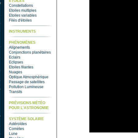
ETOILES
Constellations
Etoiles multiples
Etoiles variables
Filés d'étoiles
INSTRUMENTS
PHÉNOMÈNES
Alignements
Conjonctions planétaires
Eclairs
Eclipses
Etoiles filantes
Nuages
Optique Atmosphérique
Passage de satellites
Pollution Lumineuse
Transits
PRÉVISIONS MÉTÉO
POUR L'ASTRONOMIE
SYSTÈME SOLAIRE
Astéroïdes
Comètes
Lune