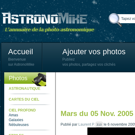
Accueil
Ajouter vos photos
Bienvenue
Publiez
sur AstronoMike
vos photos, partagez vos clichés
Photos
ASTRONAUTIQUE
CARTES DU CIEL
CIEL PROFOND
Mars du 05 Nov. 2005
Amas
Galaxies
Publié par
Laurent P.
le 6 novembre 200
Nébuleuses
310