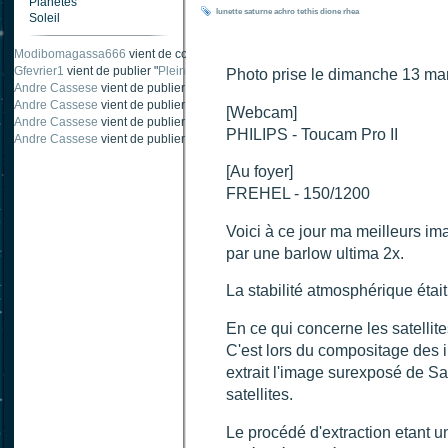
Planètes
lunette
saturne
achro
tethis
dione
rhea
Soleil
Modibomagassa666
vient de commenter "
Ombre portée d'une traînée d'avion
".
Gfevrier1
vient de publier "
Pleine Lune - 9 Aout 205
".
Photo prise le dimanche 13 ma
Andre Cassese
vient de publier "
Tache solaire 18 juin 2021 lunette 120 mm Ha
Andre Cassese
vient de publier "
Tache solaire 21 juin 2021 lunette halpha 12
[Webcam]
Andre Cassese
vient de publier "
taches solaires et zone active halpha 27 juin
PHILIPS - Toucam Pro II
Andre Cassese
vient de publier "
Protuberance explosive 9 juin 2021 lunette h
[Au foyer]
FREHEL - 150/1200
Voici à ce jour ma meilleurs im
par une barlow ultima 2x.
La stabilité atmosphérique était
En ce qui concerne les satellite
C'est lors du compositage des 
extrait l'image surexposé de Sa
satellites.
Le procédé d'extraction etant u