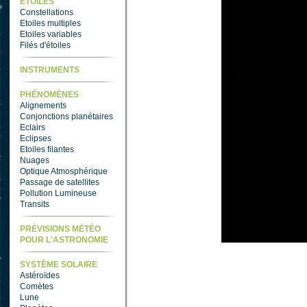
ETOILES
Constellations
Etoiles multiples
Etoiles variables
Filés d'étoiles
INSTRUMENTS
PHÉNOMÈNES
Alignements
Conjonctions planétaires
Eclairs
Eclipses
Etoiles filantes
Nuages
Optique Atmosphérique
Passage de satellites
Pollution Lumineuse
Transits
PRÉVISIONS MÉTÉO
POUR L'ASTRONOMIE
SYSTÈME SOLAIRE
Astéroïdes
Comètes
Lune