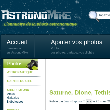
Accueil
Ajouter vos photos
Bienvenue
Publiez
sur AstronoMike
vos photos, partagez vos clichés
Photos
ASTRONAUTIQUE
CARTES DU CIEL
CIEL PROFOND
Saturne, Dione, Tethi
Amas
Galaxies
Publié par
Jean-Baptiste T.
le 25 mars 2
Nébuleuses
353