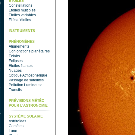
ETOILES
Constellations
Etoiles multiples
Etoiles variables
Filés d'étoiles
INSTRUMENTS
PHÉNOMÈNES
Alignements
Conjonctions planétaires
Eclairs
Eclipses
Etoiles filantes
Nuages
Optique Atmosphérique
Passage de satellites
Pollution Lumineuse
Transits
PRÉVISIONS MÉTÉO
POUR L'ASTRONOMIE
SYSTÈME SOLAIRE
Astéroïdes
Comètes
Lune