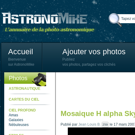
Accueil
Ajouter vos photos
Bienvenue
Publiez
sur AstronoMike
vos photos, partagez vos clichés
Photos
ASTRONAUTIQUE
CARTES DU CIEL
CIEL PROFOND
Mosaique H alpha Sk
Amas
Galaxies
Publié par
Jean Louis B.
le 17 mars 200
Nébuleuses
259