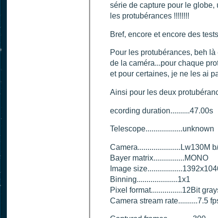
série de capture pour le globe,
les protubérances !!!!!!!!
Bref, encore et encore des tests
Pour les protubérances, beh là e
de la caméra...pour chaque pro
et pour certaines, je ne les ai 
Ainsi pour les deux protubéranc
ecording duration..........47.00s
Telescope...................unknown
Camera......................Lw130
Bayer matrix................MONO
Image size..................1392x10
Binning.....................1x1
Pixel format................12Bit gra
Camera stream rate..........7.5 fp