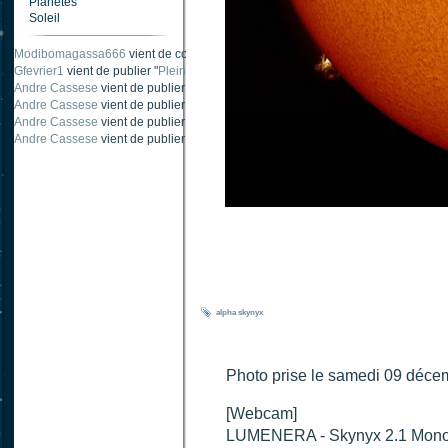
Planètes
Soleil
Carnabystreet
vient de publier "
Ombre traînée de condensation
".
Modibomagassa666
vient de commenter "
Ombre portée d'une traînée d'avion
".
Gfevrier1
vient de publier "
Pleine Lune - 9 Aout 205
".
Andre Cassese
vient de publier "
Tache solaire 18 juin 2021 lunette 120 mm Ha
Andre Cassese
vient de publier "
Tache solaire 21 juin 2021 lunette halpha 12
Andre Cassese
vient de publier "
taches solaires et zone active halpha 27 juin
alpha
skynyx
Photo prise le samedi 09 décem
[Webcam]
LUMENERA - Skynyx 2.1 Mon