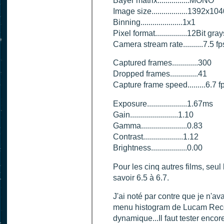
Bayer matrix................MONO
Image size..................1392x10
Binning.....................1x1
Pixel format................12Bit gra
Camera stream rate..........7.5 fp
Captured frames.............300
Dropped frames..............41
Capture frame speed.........6.7 f
Exposure....................1.67ms
Gain........................1.10
Gamma.......................0.83
Contrast....................1.12
Brightness..................0.00
Pour les cinq autres films, seul
savoir 6.5 à 6.7.
J'ai noté par contre que je n'a
menu histogram de Lucam Recor
dynamique...Il faut tester enco