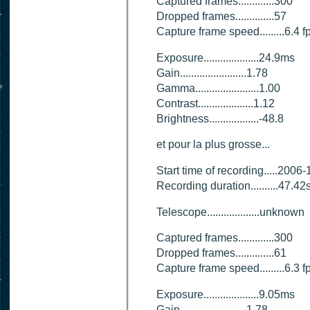
Captured frames.............300
Dropped frames..............57
Capture frame speed.........6.4 f
Exposure....................24.9ms
Gain........................1.78
Gamma.......................1.00
Contrast....................1.12
Brightness..................-48.8
et pour la plus grosse...
Start time of recording.....200
Recording duration..........47.42
Telescope...................unknown
Captured frames.............300
Dropped frames..............61
Capture frame speed.........6.3 f
Exposure....................9.05ms
Gain........................1.78