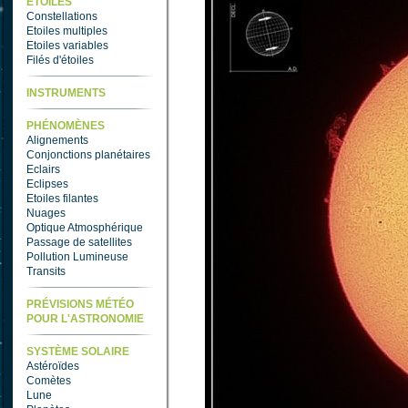
ETOILES
Constellations
Etoiles multiples
Etoiles variables
Filés d'étoiles
INSTRUMENTS
PHÉNOMÈNES
Alignements
Conjonctions planétaires
Eclairs
Eclipses
Etoiles filantes
Nuages
Optique Atmosphérique
Passage de satellites
Pollution Lumineuse
Transits
PRÉVISIONS MÉTÉO
POUR L'ASTRONOMIE
SYSTÈME SOLAIRE
Astéroïdes
Comètes
Lune