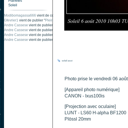
Planètes
Soleil
Modibomagassa666
vient de commenter "
Ombre portée d'une traînée d'avion
".
Gfevrier1
vient de publier "
Pleine Lune - 9 Aout 205
".
Andre Cassese
vient de publier "
Tache solaire 18 juin 2021 lunette 120 mm Ha
Andre Cassese
vient de publier "
Tache solaire 21 juin 2021 lunette halpha 12
Andre Cassese
vient de publier "
taches solaires et zone active halpha 27 juin
Andre Cassese
vient de publier "
Protuberance explosive 9 juin 2021 lunette h
soleil
aout
Photo prise le vendredi 06 aoû
[Appareil photo numérique]
CANON - Ixus100is
[Projection avec oculaire]
LUNT - LS60 H-alpha BF1200
Plössl 20mm