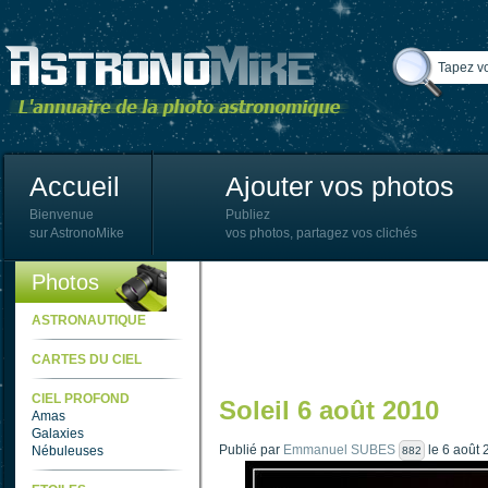
Accueil
Ajouter vos photos
Bienvenue
Publiez
sur AstronoMike
vos photos, partagez vos clichés
Photos
ASTRONAUTIQUE
CARTES DU CIEL
CIEL PROFOND
Soleil 6 août 2010
Amas
Galaxies
Publié par
Emmanuel SUBES
le 6 août 
Nébuleuses
882