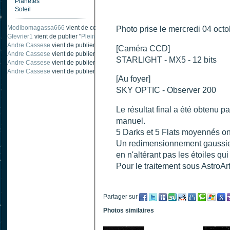
Planètes
Soleil
Modibomagassa666
vient de commenter "
Ombre portée d'une traînée d'avion
".
Photo prise le mercredi 04 oct
Gfevrier1
vient de publier "
Pleine Lune - 9 Aout 205
".
Andre Cassese
vient de publier "
Tache solaire 18 juin 2021 lunette 120 mm Ha
[Caméra CCD]
Andre Cassese
vient de publier "
Tache solaire 21 juin 2021 lunette halpha 12
STARLIGHT - MX5 - 12 bits
Andre Cassese
vient de publier "
taches solaires et zone active halpha 27 juin
Andre Cassese
vient de publier "
Protuberance explosive 9 juin 2021 lunette h
[Au foyer]
SKY OPTIC - Observer 200
Le résultat final a été obtenu 
manuel.
5 Darks et 5 Flats moyennés ont
Un redimensionnement gaussien 
en n'altérant pas les étoiles qui
Pour le traitement sous AstroArt
Partager sur
Photos similaires