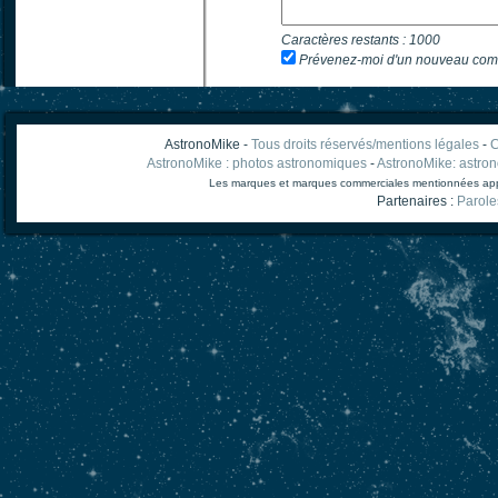
Caractères restants :
1000
Prévenez-moi d'un nouveau com
AstronoMike -
Tous droits réservés/mentions légales
-
C
AstronoMike : photos astronomiques
-
AstronoMike: astro
Les marques et marques commerciales mentionnées appart
Partenaires :
Parole