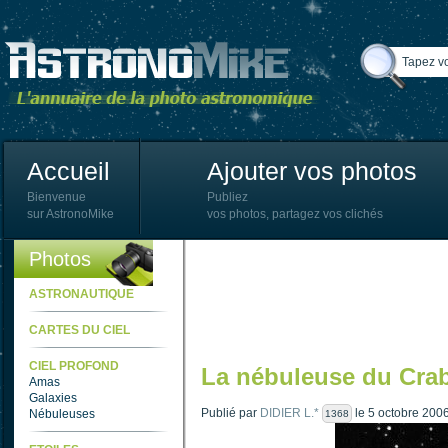
Accueil
Ajouter vos photos
Bienvenue
Publiez
sur AstronoMike
vos photos, partagez vos clichés
Photos
ASTRONAUTIQUE
CARTES DU CIEL
CIEL PROFOND
La nébuleuse du Crab
Amas
Galaxies
Publié par
DIDIER L.*
le 5 octobre 200
Nébuleuses
1368