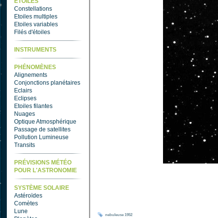
ETOILES
Constellations
Etoiles multiples
Etoiles variables
Filés d'étoiles
INSTRUMENTS
PHÉNOMÈNES
Alignements
Conjonctions planétaires
Eclairs
Eclipses
Etoiles filantes
Nuages
Optique Atmosphérique
Passage de satellites
Pollution Lumineuse
Transits
PRÉVISIONS MÉTÉO
POUR L'ASTRONOMIE
SYSTÈME SOLAIRE
Astéroïdes
Comètes
Lune
nebuleuse
1952