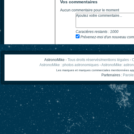
Vos commentaires
Aucun commentaire pour le moment
Caractères restants :
1000
Prévenez-moi d'un nouveau com
AstronoMike -
Tous droits réservés/mentions légales
-
C
AstronoMike : photos astronomiques
-
AstronoMike: astro
Les marques et marques commerciales mentionnées appart
Partenaires :
Parole