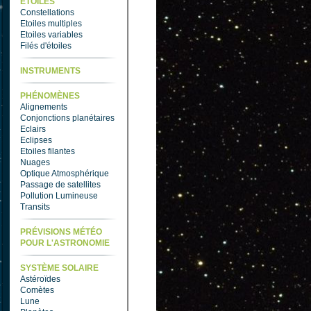
ETOILES
Constellations
Etoiles multiples
Etoiles variables
Filés d'étoiles
INSTRUMENTS
PHÉNOMÈNES
Alignements
Conjonctions planétaires
Eclairs
Eclipses
Etoiles filantes
Nuages
Optique Atmosphérique
Passage de satellites
Pollution Lumineuse
Transits
PRÉVISIONS MÉTÉO
POUR L'ASTRONOMIE
SYSTÈME SOLAIRE
Astéroïdes
Comètes
Lune