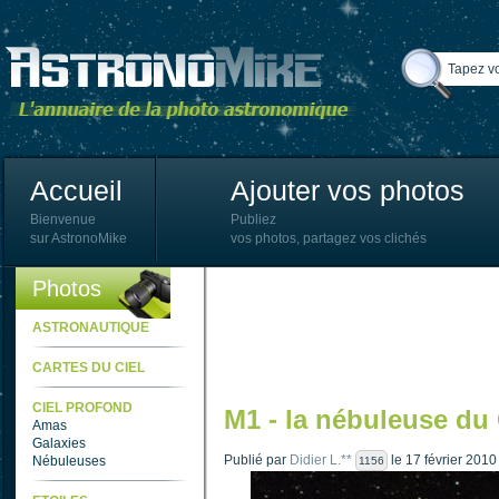
Accueil
Ajouter vos photos
Bienvenue
Publiez
sur AstronoMike
vos photos, partagez vos clichés
Photos
ASTRONAUTIQUE
CARTES DU CIEL
CIEL PROFOND
M1 - la nébuleuse du
Amas
Galaxies
Publié par
Didier L.**
le 17 février 2010
Nébuleuses
1156