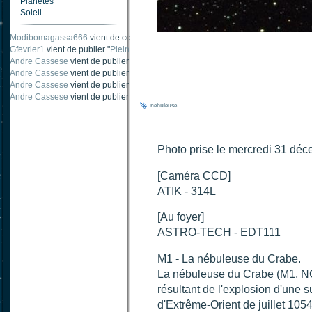
Planètes
Soleil
Modibomagassa666
vient de commenter "
Ombre portée d'une traînée d'avion
".
Gfevrier1
vient de publier "
Pleine Lune - 9 Aout 205
".
Andre Cassese
vient de publier "
Tache solaire 18 juin 2021 lunette 120 mm Ha
Andre Cassese
vient de publier "
Tache solaire 21 juin 2021 lunette halpha 12
Andre Cassese
vient de publier "
taches solaires et zone active halpha 27 juin
nebuleuse
Photo prise le mercredi 31 dé
[Caméra CCD]
ATIK - 314L
[Au foyer]
ASTRO-TECH - EDT111
M1 - La nébuleuse du Crabe.
La nébuleuse du Crabe (M1, NG
résultant de l'explosion d'une
d'Extrême-Orient de juillet 1054