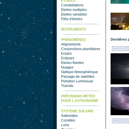
ETOILES
Constellations
Etoiles multiples
Etoiles variables
Filés d'étoiles
INSTRUMENTS
Dernières 
PHÉNOMÈNES
Alignements
<<
<
1
Conjonctions planétaires
Eclairs
Eclipses
Etoiles filantes
Nuages
Optique Atmosphérique
Passage de satellites
Pollution Lumineuse
Transits
PRÉVISIONS MÉTÉO
POUR L'ASTRONOMIE
SYSTÈME SOLAIRE
Astéroïdes
Comètes
<<
<
1
Lune