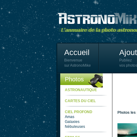
Accueil
Ajou
Bienvenue
Publiez
sur AstronoMike
vos photos
Photos
ASTRONAUTIQUE
CARTES DU CIEL
CIEL PROFOND
Photos les
Amas
Galaxies
Nébuleuses