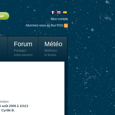
Mon compte
Abonnez-vous au flux RSS
Forum
Météo
Partagez
Maîtrisez
votre passion
le temps
intain
6 août 2006 à 11h13
r
Cyrille B.