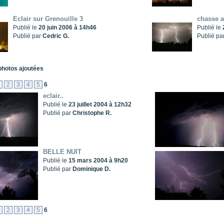
Eclair sur Grenouille 3
chasse a
Publié le
20 juin 2006 à 14h46
Publié le
Publié par
Cedric G.
Publié pa
photos ajoutées
2
3
4
5
6
eclair..
Publié le
23 juillet 2004 à 12h32
Publié par
Christophe R.
BELLE NUIT
Publié le
15 mars 2004 à 9h20
Publié par
Dominique D.
2
3
4
5
6