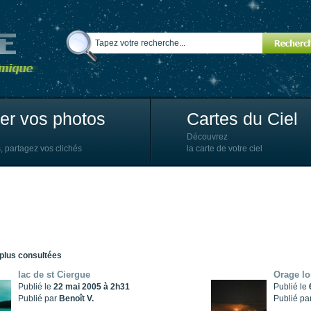
ter vos photos
Cartes du Ciel
Découvrez
, partagez vos clichés
la carte de votre ciel
 plus consultées
lac de st Ciergue
Orage lo
Publié le
22 mai 2005 à 2h31
Publié le
Publié par
Benoît V.
Publié pa