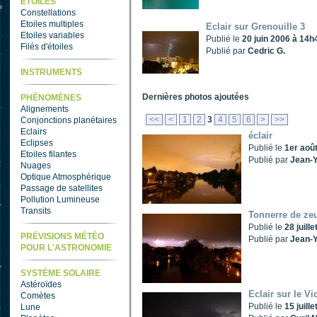
ETOILES
Constellations
Etoiles multiples
Eclair sur Grenouille 3
Etoiles variables
Publié le
20 juin 2006 à 14h
Filés d'étoiles
Publié par
Cedric G.
INSTRUMENTS
Dernières photos ajoutées
PHÉNOMÈNES
Alignements
<<
<
1
2
3
4
5
6
>
>>
Conjonctions planétaires
Eclairs
éclair
Eclipses
Publié le
1er aoû
Etoiles filantes
Publié par
Jean-Y
Nuages
Optique Atmosphérique
Passage de satellites
Pollution Lumineuse
Transits
Tonnerre de ze
Publié le
28 juill
PRÉVISIONS MÉTÉO
Publié par
Jean-Y
POUR L'ASTRONOMIE
SYSTÈME SOLAIRE
Astéroïdes
Eclair sur le V
Comètes
Publié le
15 juill
Lune