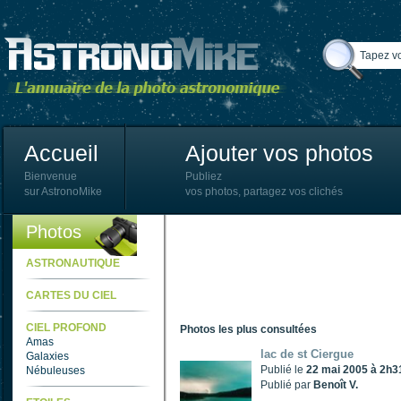
Accueil
Ajouter vos photos
Bienvenue
Publiez
sur AstronoMike
vos photos, partagez vos clichés
Photos
ASTRONAUTIQUE
CARTES DU CIEL
CIEL PROFOND
Photos les plus consultées
Amas
lac de st Ciergue
Galaxies
Publié le
22 mai 2005 à 2h3
Nébuleuses
Publié par
Benoît V.