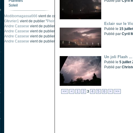
Planètes
Publié par
Cyril M
Soleil
Modibomagassa666
vient de commenter "
Ombre portée d'une traînée d'avion
".
Gfevrier1
vient de publier "
Pleine Lune - 9 Aout 205
".
Eclair sur le V
Andre Cassese
vient de publier "
Tache solaire 18 juin 2021 lunette 120 mm Ha
Publié le
15 juill
Andre Cassese
vient de publier "
Tache solaire 21 juin 2021 lunette halpha 12
Publié par
Cyril M
Andre Cassese
vient de publier "
taches solaires et zone active halpha 27 juin
Andre Cassese
vient de publier "
Protuberance explosive 9 juin 2021 lunette h
Un joli Flash ...
Publié le
5 juille
Publié par
Christ
<<
<
1
2
3
4
5
6
>
>>